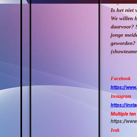
Hey muzika
Is het niet
We willen h
daarvoor? S
jonge meide
geworden? N
(showteamr
Facebook
https://ww
Instagram
https://ins
Multiple ten
https://www
Ivak