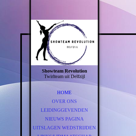
Showteam Revolution
Twirlteam uit Delfzijl
HOME
OVER ONS
LEIDINGGEVENDEN
NIEUWS PAGINA
UITSLAGEN WEDSTRIJDEN