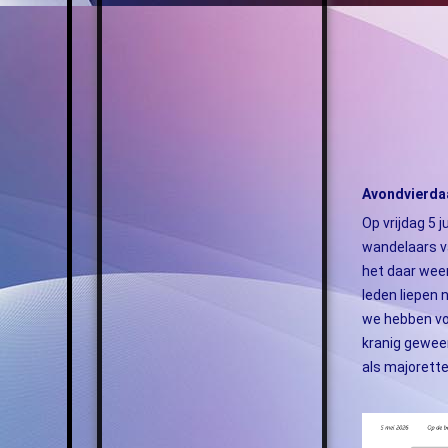
Avondvierda
Op vrijdag 5 
wandelaars v
het daar weer
leden liepen 
we hebben vo
kranig geweer
als majorette