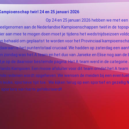
ampioenschap twirl 24 en 25 januari 2026
Op 24 en 25 januari 2026 hebben we met een 
eelgenomen aan de Nederlandse Kampioenschappen twirl in de topspo
ier aan mee te mogen doen moet je tijdens het wedstrijdseizoen vol
n behaald om geplaatst te worden voor het Provinciaal kampioensch
daaraan is het puntentotaal cruciaal. We hadden op zaterdag een aant
n zondag was het A team en het duo van Janieke en Elise nog aan de 
d je op de daarvoor bestemde pagina. Het A team werd in de categorie 
lands Kampioen. Een mooie afsluiter voor dit team omdat het A team
ende redenen wordt opgeheven. We wensen de meiden bij een eventue
n leuke, sportieve tijd toe. We kijken terug op een sportief en gezellig 
 sporters van harte gefeliciteerd!!