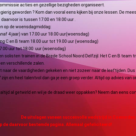
commissie acties en gezellige bezigheden organiseert.
gierig geworden ? Kom dan vooral eens kijken bij onze lessen. De mee
d daarvoor is tussen 17.00 en 18.00 uur .
den op de woensdagmiddag:
naf 4 jaar) van 17.00 uur 18.00 uur(woensdag)
ing C en B team 18.00 uur tot 19.00 uur (woensdag)
7.00 uur tot 18.00 uur (woensdag)
en solisten trainen in de Brede School Noord Delfzijl. Het C en B team t
n een verschillende zalen.
t naar de vaardigheden gekeken en niet zozeer naar de leeftijden. Dus
 zijn en heel talentvol dan ga je een groep verder. Altijd op advies van 
 altijd al getwirld en wil je de draad weer oppakken? Neem dan eens c
De uitslagen vaneen succesvolle wedstrijd in Coevorden 
p de daarvoor bestemde pagina. Allemaal gefeliciteerd!