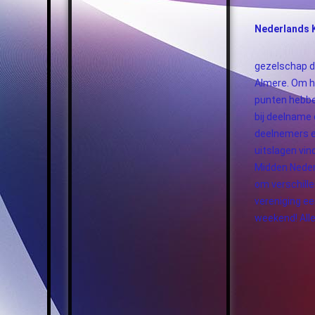
Nederlands K
gezelschap d
Almere. Om h
punten hebbe
bij deelname 
deelnemers e
uitslagen vin
Midden Neder
om verschill
vereniging ee
weekend! Alle