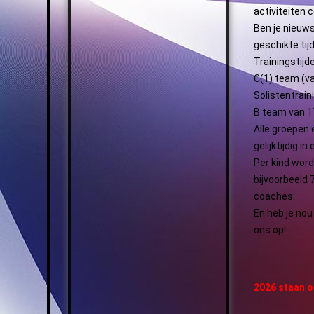
activiteiten 
Ben je nieuws
geschikte tij
Trainingstij
C(1) team (va
Solistentrain
B team van 1
Alle groepen 
gelijktijdig i
Per kind word
bijvoorbeeld 7
coaches.
En heb je nou
ons op!
2026 staan o