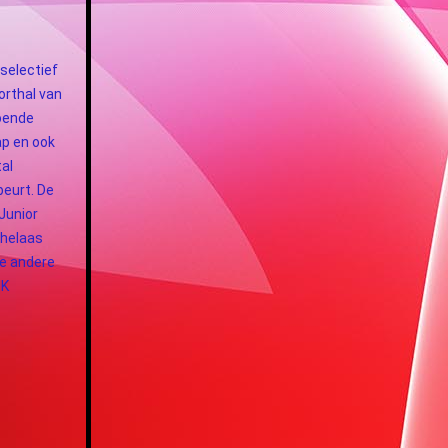
selectief
rthal van
doende
ap en ook
al
beurt. De
Junior
 helaas
le andere
NK