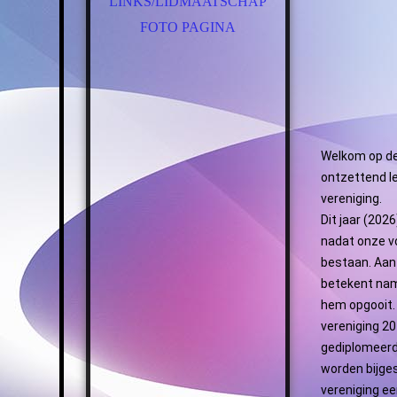
LINKS/LIDMAATSCHAP
FOTO PAGINA
Welkom op de 
ontzettend le
vereniging.
Dit jaar (2026
nadat onze vo
bestaan. Aan
betekent nam
hem opgooit. 
vereniging 20
gediplomeerd
worden bijges
vereniging e