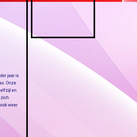
er jaar is
aas. Onze
lfzijl en
 zich
 ook weer