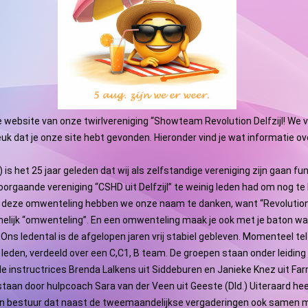
website van onze twirlvereniging “Showteam Revolution Delfzijl! We 
uk dat je onze site hebt gevonden. Hieronder vind je wat informatie o
) is het 25 jaar geleden dat wij als zelfstandige vereniging zijn gaan fu
orgaande vereniging “CSHD uit Delfzijl” te weinig leden had om nog t
 deze omwenteling hebben we onze naam te danken, want “Revolutio
elijk “omwenteling”. En een omwenteling maak je ook met je baton wa
Ons ledental is de afgelopen jaren vrij stabiel gebleven. Momenteel te
 leden, verdeeld over een C,C1, B team. De groepen staan onder leidin
e instructrices Brenda Lalkens uit Siddeburen en Janieke Knez uit F
taan door hulpcoach Sara van der Veen uit Geeste (Dld.) Uiteraard he
en bestuur dat naast de tweemaandelijkse vergaderingen ook samen 