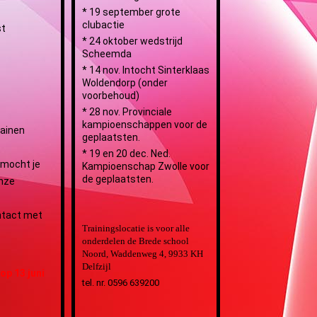
* 19 september grote
clubactie
st
* 24 oktober wedstrijd
Scheemda
* 14 nov. Intocht Sinterklaas
Woldendorp (onder
voorbehoud)
* 28 nov. Provinciale
kampioenschappen voor de
rainen
geplaatsten.
* 19 en 20 dec. Ned.
 mocht je
Kampioenschap Zwolle voor
de geplaatsten.
onze
ontact met
Trainingslocatie is voor alle
onderdelen de Brede school
Noord, Waddenweg 4, 9933 KH
Delfzijl
op 13 juni
tel. nr. 0596 639200