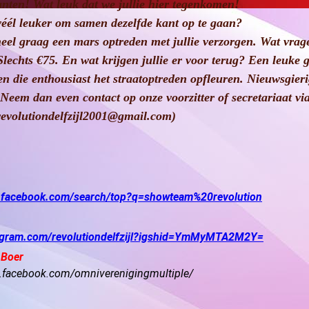
nten! Wat leuk dat we jullie hier tegenkomen!
 véél leuker om samen dezelfde kant op te gaan?
eel graag een mars optreden met jullie verzorgen. Wat vra
lechts €75. En wat krijgen jullie er voor terug? Een leuke 
n die enthousiast het straatoptreden opfleuren. Nieuwsgier
eem dan even contact op onze voorzitter of secretariaat vi
evolutiondelfzijl2001@gmail.com)
w.facebook.com/search/top?q=showteam%20revolution
tagram.com/revolutiondelfzijl?igshid=YmMyMTA2M2Y=
 Boer
.facebook.com/omniverenigingmultiple/