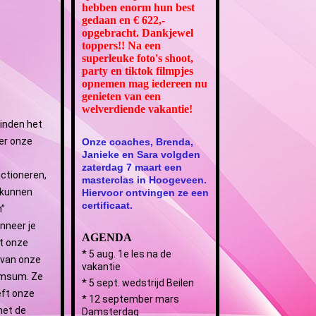
hebben enorm hun best
gedaan en € 622,-
opgebracht. Dankjewel
toppers!! Na een
superleuke foto's shoot,
party en tiktok filmpjes
opnemen mag iedereen nu
genieten van een
welverdiende vakantie!
vinden het
ver onze
Onze coaches, Brenda,
Janieke en Sara volgden
zaterdag 7 maart een
nctioneren,
masterclas in Hoogeveen.
e kunnen
Hiervoor ontvingen ze een
certificaat.
n”
nneer je
AGENDA
lt onze
* 5 aug. 1e les na de
g van onze
vakantie
armsum. Ze
* 5 sept. wedstrijd Beilen
eft onze
* 12 september mars
met de
Damsterdag