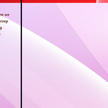
gen we
groep
ig
a